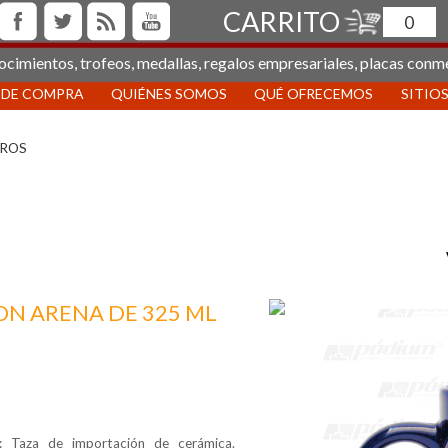
CARRITO
0
ocimientos, trofeos, medallas, regalos empresariales, placas conm
 DE COMPRA
QUIÉNES SOMOS
QUÉ OFRECEMOS
SITIOS
TROS
N ARENA DE 325 ML
aza de importación de cerámica.