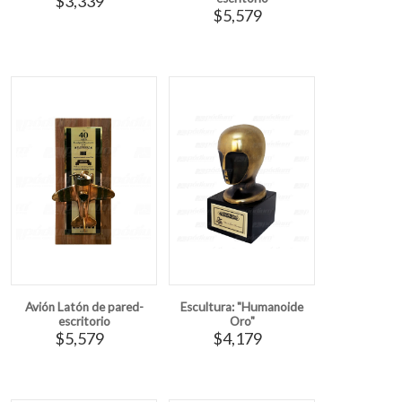
$3,339
$5,579
Avión Latón de pared-
Escultura: "Humanoide
escritorio
Oro"
$5,579
$4,179