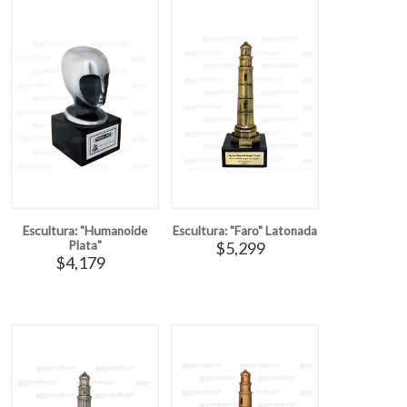
Escultura: "Humanoide
Escultura: "Faro" Latonada
Plata"
$5,299
$4,179