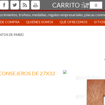
CARRITO
0
ocimientos, trofeos, medallas, regalos empresariales, placas conm
 DE COMPRA
QUIÉNES SOMOS
QUÉ OFRECEMOS
SITIOS
NTOS DE PARED
CONSEJEROS DE 27X32