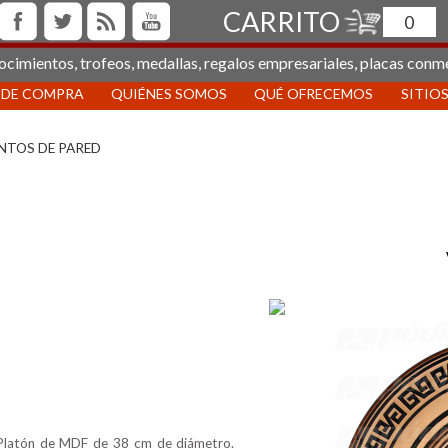
CARRITO
0
ocimientos, trofeos, medallas, regalos empresariales, placas conm
 DE COMPRA
QUIÉNES SOMOS
QUÉ OFRECEMOS
SITIOS
NTOS DE PARED
atón de MDF de 38 cm de diámetro.